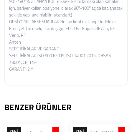
90⁰-180⁰ KATLANAN KOL Yükseklik sınırlaması olan sahalar
için, bariyer kolları opsiyonel olarak 90⁰-180⁰ açıda katlanacak
şekilde yapılandırılabilir (standart)
OPSİYONEL AKSESUARLAR Buton kontrol, Loop Dedektör,
Emniyet fotoseli, Trafik ışığı, LED’li Üst Kapak, RF Alıcı, RF
Verici, RF
Anten
SERTİFİKALAR VE GARANTİ
SERTİFİKALAR ISO 9001:2015, ISO 14001:2015, OHSAS
18001, CE, TSE
GARANTİ 2 Yıl
BENZER ÜRÜNLER
YENI
YENI