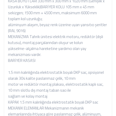
KASA BOYUTLARI 330 mm x 300 mm x 1020 mm (Genişlik x
Uzunluk x Yükseklik)BARİYER KOLU 105 mm x 45 mm
sekizgen; 1500 mm + 4500 mm, maksimum 6000 mm
toplam kol uzunluğu;
alüminyum alaşım, beyaz renk üzerine uyarı yansıtıcı şeritler
(RAL 9016)
MEKANİZMA Tahrik ünitesi elektrik motoru, redüktör (dişli
kutusu), montaj parçalarından oluşur ve kolun
yükselme-alçalma hareketine yardımcı olan yay
mekanizması vardır.
BARİYER KASASI
1.5 mm kalınlığında elektrostatik boyalı DKP sac, opsiyonel
olarak 304 kalite paslanmaz çelik, 10 mm
motor ve redüktör montaj plakası, elektrostatik kaplı sac,
10 mm slotlu dış montaj taban sacı ile
sağlam ve kolay montaj
KAPAK 1.5 mm kalınlığında elektrostatik boyalı DKP sac
MEKANİK ELEMANLAR Mekanizmanın mekanik
elemanlarında ihtiyaca göre paslanmaz çelik, alüminyum,