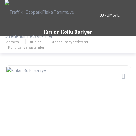
KURUMSAL
Kırılan Kollu Bariyer
Anasayfa
Ürünler
Otopark bariyer si̇stemi
HİZMETLER
Kollu bariyer sistemleri
ÜRÜNLER
PROJELER