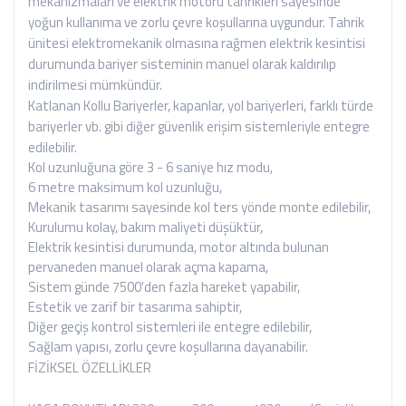
mekanizmaları ve elektrik motoru tahrikleri sayesinde
yoğun kullanıma ve zorlu çevre koşullarına uygundur. Tahrik
ünitesi elektromekanik olmasına rağmen elektrik kesintisi
durumunda bariyer sisteminin manuel olarak kaldırılıp
indirilmesi mümkündür.
Katlanan Kollu Bariyerler, kapanlar, yol bariyerleri, farklı türde
bariyerler vb. gibi diğer güvenlik erişim sistemleriyle entegre
edilebilir.
Kol uzunluğuna göre 3 - 6 saniye hız modu,
6 metre maksimum kol uzunluğu,
Mekanik tasarımı sayesinde kol ters yönde monte edilebilir,
Kurulumu kolay, bakım maliyeti düşüktür,
Elektrik kesintisi durumunda, motor altında bulunan
pervaneden manuel olarak açma kapama,
Sistem günde 7500'den fazla hareket yapabilir,
Estetik ve zarif bir tasarıma sahiptir,
Diğer geçiş kontrol sistemleri ile entegre edilebilir,
Sağlam yapısı, zorlu çevre koşullarına dayanabilir.
FİZİKSEL ÖZELLİKLER