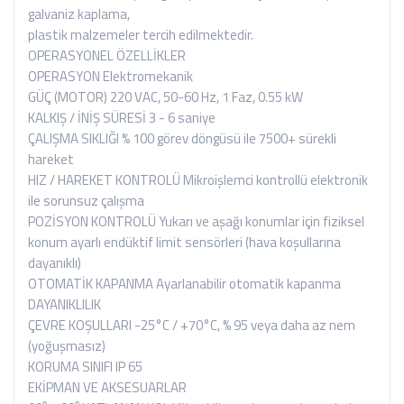
galvaniz kaplama,
plastik malzemeler tercih edilmektedir.
OPERASYONEL ÖZELLİKLER
OPERASYON Elektromekanik
GÜÇ (MOTOR) 220 VAC, 50-60 Hz, 1 Faz, 0.55 kW
KALKIŞ / İNİŞ SÜRESİ 3 - 6 saniye
ÇALIŞMA SIKLIĞI % 100 görev döngüsü ile 7500+ sürekli
hareket
HIZ / HAREKET KONTROLÜ Mikroişlemci kontrollü elektronik
ile sorunsuz çalışma
POZİSYON KONTROLÜ Yukarı ve aşağı konumlar için fiziksel
konum ayarlı endüktif limit sensörleri (hava koşullarına
dayanıklı)
OTOMATİK KAPANMA Ayarlanabilir otomatik kapanma
DAYANIKLILIK
ÇEVRE KOŞULLARI -25°C / +70°C, % 95 veya daha az nem
(yoğuşmasız)
KORUMA SINIFI IP 65
EKİPMAN VE AKSESUARLAR