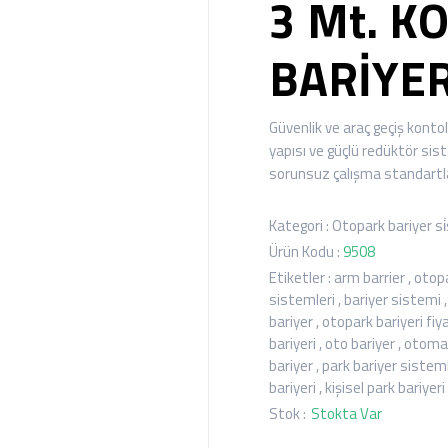
3 Mt. K
BARİYER
Güvenlik ve araç geçiş konto
yapısı ve güçlü redüktör sis
sorunsuz çalışma standartla
Kategori :
Otopark bariyer si
Ürün Kodu :
9508
Etiketler :
arm barrier
,
otopa
sistemleri
,
bariyer sistemi
bariyer
,
otopark bariyeri fiya
bariyeri
,
oto bariyer
,
otomati
bariyer
,
park bariyer sisteml
bariyeri
,
kişisel park bariyeri
Stok :
Stokta Var