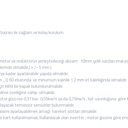
 bazası ile sağlam ve kolay kurulum.
e motor ve redüktörün yerleştirileceği aksam 10mm çelik sacdan imal edi
rinde olmalıdır.( + /- 5 mm )
e kadar ayarlanabilir yapıda olmalıdır.
 Q 60 ebatında ve minumum kalınlık 1.2 mm et kalınlığında olmalıdır. Ko
 kilitli bir kapak bulundurulmalıdır.
lme özelliğine sahip olmalıdır.
otor gücü ise 0,37 kw- 0,55kw/s ya da 0,75kw/s , kol uzunluğuna göre terc
ğlayacak temassız sensörler bulunmalıdır.
larını ayarlayabilmek amaçlı hareket slotları olmalıdır.
r kart kullanılmamalı, Kullanılacak olan invertör ; motor gücüne göre endü