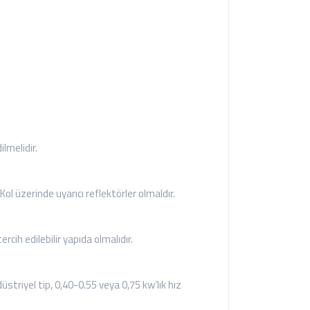
lmelidir.
l üzerinde uyarıcı reflektörler olmaldır.
ih edilebilir yapıda olmalıdır.
striyel tip, 0,40-0.55 veya 0,75 kw’lık hız