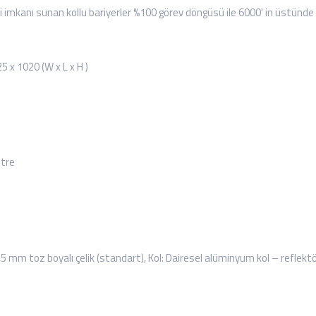
 imkanı sunan kollu bariyerler %100 görev döngüsü ile 6000' in üstünde ar
5 x 1020 (W x L x H )
tre
5 mm toz boyalı çelik (standart), Kol: Dairesel alüminyum kol – reflektö