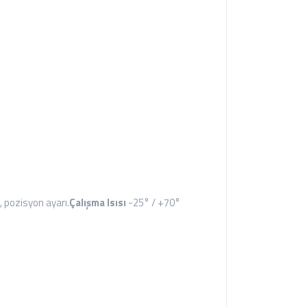
, pozisyon ayarı.
Çalışma Isısı
-25° / +70°