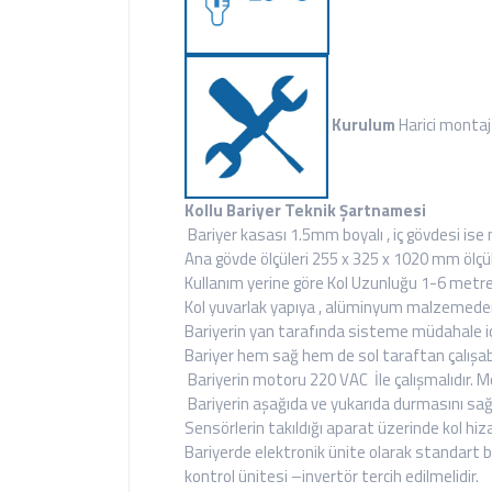
Kurulum
Harici montaj
Kollu Bariyer Teknik Şartnamesi
Bariyer kasası 1.5mm boyalı , iç gövdesi is
Ana gövde ölçüleri 255 x 325 x 1020 mm ölçüle
Kullanım yerine göre Kol Uzunluğu 1-6 metrey
Kol yuvarlak yapıya , alüminyum malzemeden ,
Bariyerin yan tarafında sisteme müdahale için
Bariyer hem sağ hem de sol taraftan çalışabi
Bariyerin motoru 220 VAC İle çalışmalıdır. M
Bariyerin aşağıda ve yukarıda durmasını sa
Sensörlerin takıldığı aparat üzerinde kol hiza
Bariyerde elektronik ünite olarak standart bi
kontrol ünitesi –invertör tercih edilmelidir.