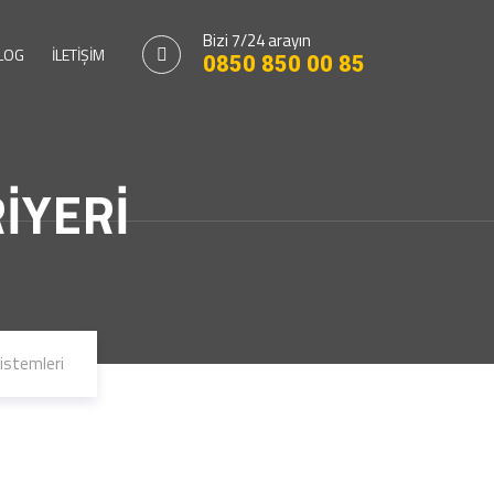
Bizi 7/24 arayın
LOG
İLETİŞİM
0850 850 00 85
İYERİ
sistemleri