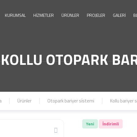
KURUMSAL
HİZMETLER
ÜRÜNLER
PROJELER
GALERİ
B
. KOLLU OTOPARK BAR
a
Ürünler
Otopark bariyer si̇stemi
Kollu bariyer 
Yeni
İndirimli