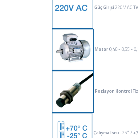
Güç Girişi
220 V AC Te
Motor
0,40 - 0,55 - 
Pozisyon Kontrol
Fi
Çalışma Isısı
-25° / +