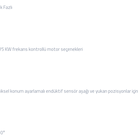
k Fazlı
0,75 KW frekans kontrollü motor seçenekleri
ziksel konum ayarlamalı endüktif sensör aşağı ve yukarı pozisyonlar için
70°