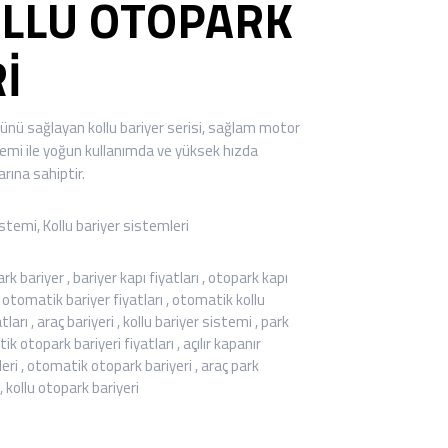
OLLU OTOPARK
İ
lünü sağlayan kollu bariyer serisi, sağlam motor
temi ile yoğun kullanımda ve yüksek hızda
rına sahiptir.
̇stemi
,
Kollu bariyer sistemleri
rk bariyer
,
bariyer kapı fiyatları
,
otopark kapı
,
otomatik bariyer fiyatları
,
otomatik kollu
tları
,
araç bariyeri
,
kollu bariyer sistemi
,
park
k otopark bariyeri fiyatları
,
açılır kapanır
eri
,
otomatik otopark bariyeri
,
araç park
,
kollu otopark bariyeri