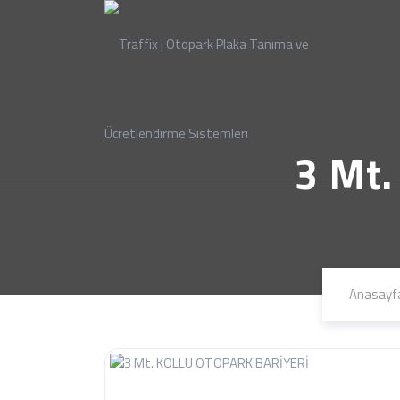
3 Mt
Anasayf