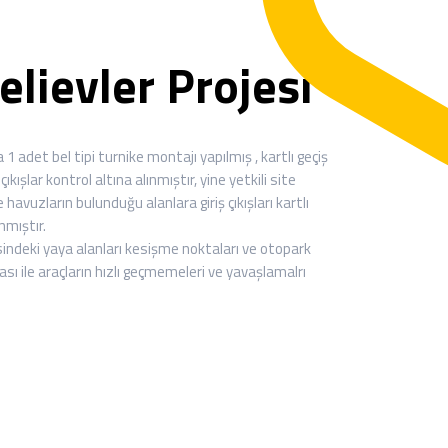
lievler Projesi
 1 adet bel tipi turnike montajı yapılmış , kartlı geçiş
çıkışlar kontrol altına alınmıştır, yine yetkili site
 havuzların bulunduğu alanlara giriş çıkışları kartlı
ınmıştır.
erisindeki yaya alanları kesişme noktaları ve otopark
ması ile araçların hızlı geçmemeleri ve yavaşlamalrı