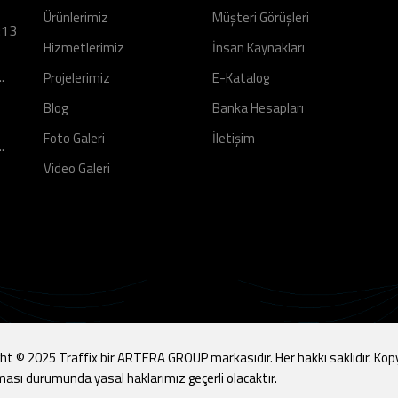
Ürünlerimiz
Müşteri Görüşleri
:13
Hizmetlerimiz
İnsan Kaynakları
..
Projelerimiz
E-Katalog
Blog
Banka Hesapları
Foto Galeri
İletişim
..
Video Galeri
ht © 2025 Traffix bir ARTERA GROUP markasıdır. Her hakkı saklıdır. Kop
ması durumunda yasal haklarımız geçerli olacaktır.