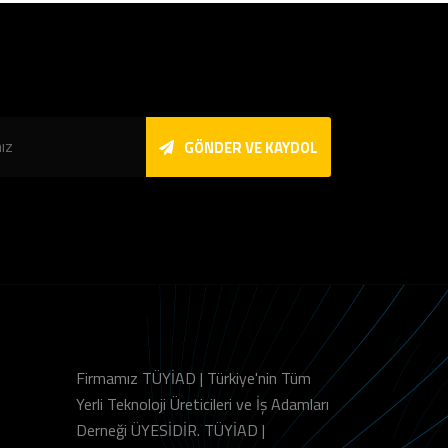
GÖNDER VE KAYDOL
Firmamız TÜYİAD | Türkiye'nin Tüm
Yerli Teknoloji Üreticileri ve İş Adamları
Derneği ÜYESİDİR. TÜYİAD |