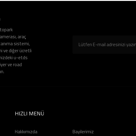
n
otopark
amerası, araç
 tanıma sistemi,
 ve diğer ücretli
mizdeki u-etds
iyer ve road
ın.
HIZLI MENÜ
Hakkımızda
Bayilerimiz