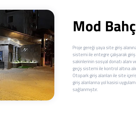
Mod Bahçe
Proje
gereği yaya site giriş alanına
sistemi ile entegre çalışarak giriş 
sakinlerinin sosyal donatı alanı ve
geçiş sistemi ile kontrol altına al
Otopark giriş alanları ile site iç
giriş alanlarına yol kasisi uygula
sağlanmıştır.